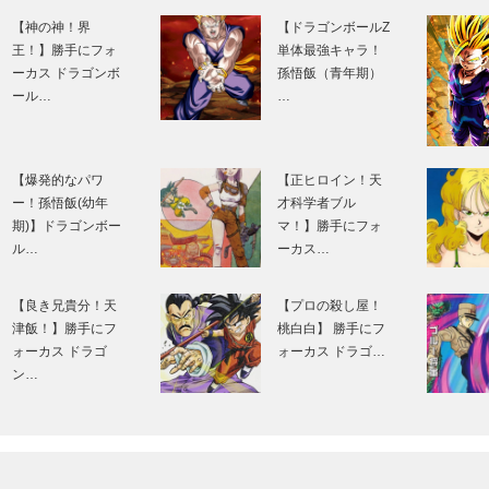
【神の神！界
【ドラゴンボールZ
王！】勝手にフォ
単体最強キャラ！
ーカス ドラゴンボ
孫悟飯（青年期）
ール…
…
【爆発的なパワ
【正ヒロイン！天
ー！孫悟飯(幼年
才科学者ブル
期)】ドラゴンボー
マ！】勝手にフォ
ル…
ーカス…
【良き兄貴分！天
【プロの殺し屋！
津飯！】勝手にフ
桃白白】 勝手にフ
ォーカス ドラゴ
ォーカス ドラゴ…
ン…