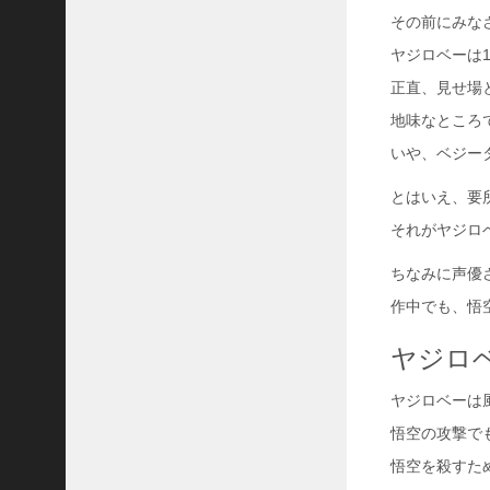
31
その前にみな
ヤジロベーは
«
5
正直、見せ場
月
地味なところ
いや、ベジー
とはいえ、要
それがヤジロ
ちなみに声優
作中でも、悟
ヤジロ
ヤジロベーは
悟空の攻撃で
悟空を殺すた