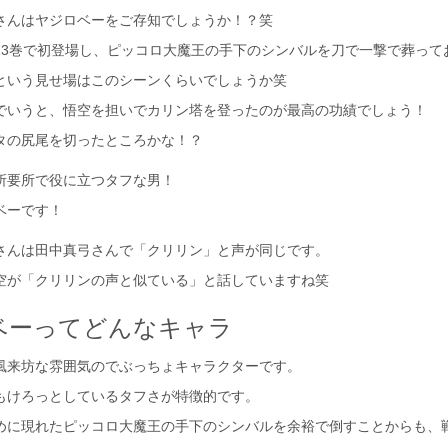
さんはヤジロベーをご存知でしょうか！？笑
13巻で初登場し、ピッコロ大魔王の手下のシンバルを刀で一撃で葬って
という見せ場はこのシーンくらいでしょうか笑
でいうと、悟空を担いでカリン塔を登ったのが最高の功績でしょう！
タの尻尾を切ったところかな！？
所要所で役に立つタフな男！
ベーです！
さんは田中真弓さんで「クリリン」と声が同じです。
空が「クリリンの声と似ている」と話していますね笑
ベーってどんなキャラ
風来坊な雰囲気のでぶっちょキャラクターです。
もけろっとしているタフさが特徴的です。
めに現れたピッコロ大魔王の手下のシンバルを余裕で倒すことからも、