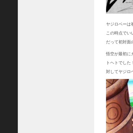
ヤジロベーは
この時点でい
だって初対面
悟空が最初に
トヘトでした
対してヤジロ