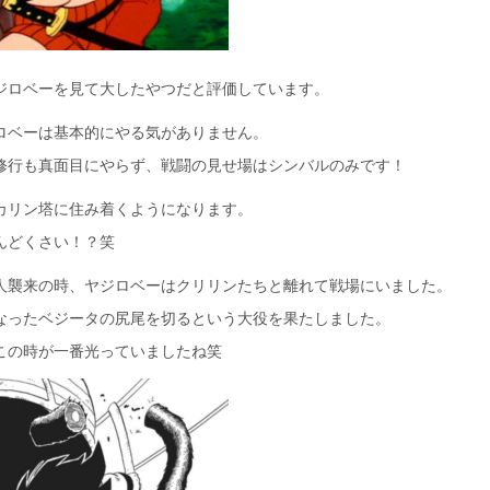
ジロベーを見て大したやつだと評価しています。
ロベーは基本的にやる気がありません。
修行も真面目にやらず、戦闘の見せ場はシンバルのみです！
カリン塔に住み着くようになります。
んどくさい！？笑
人襲来の時、ヤジロベーはクリリンたちと離れて戦場にいました。
なったベジータの尻尾を切るという大役を果たしました。
この時が一番光っていましたね笑