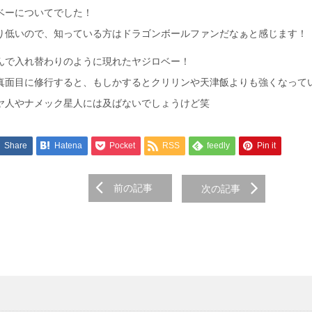
ベーについてでした！
り低いので、知っている方はドラゴンボールファンだなぁと感じます！
んで入れ替わりのように現れたヤジロベー！
真面目に修行すると、もしかするとクリリンや天津飯よりも強くなって
ヤ人やナメック星人には及ばないでしょうけど笑
Share
Hatena
Pocket
RSS
feedly
Pin it
前の記事
次の記事