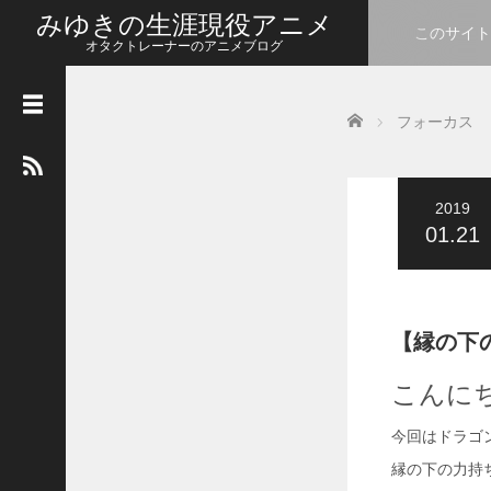
みゆきの生涯現役アニメ
このサイト
オタクトレーナーのアニメブログ
カ
Home
レ
フォーカス
ン
ダ
ー
2019
2026年8月
01.21
月
火
水
木
金
土
日
1
2
3
4
5
6
7
8
9
【縁の下
10
11
12
13
14
15
16
こんに
17
18
19
20
21
22
23
今回はドラゴ
24
25
26
27
28
29
30
縁の下の力持