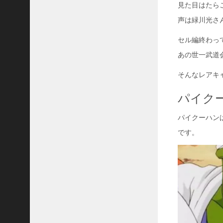
31
見た目はたら
声は緑川光さ
«
5
セル編終わっ
月
あの世一武道
そんなレアキ
パイク
パイクーハン
です。