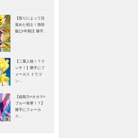
【怒りによって目
覚めた戦士！孫悟
飯(少年期)】勝手…
【二重人格！？ラ
ンチ！】勝手にフ
ォーカス ドラゴ
ン…
【超能力×オカマ=
ブルー将軍！？】
勝手にフォーカ
ス…