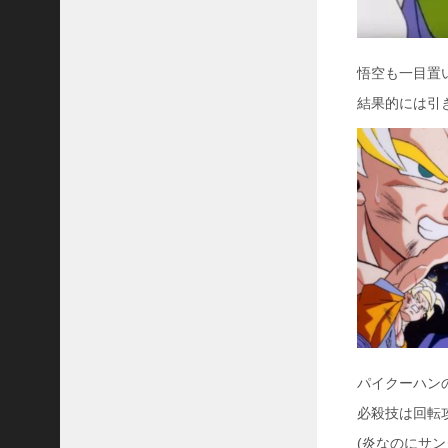
悟空も一目置
結果的には引
パイクーハン
必殺技は回転
(炎なのにサン