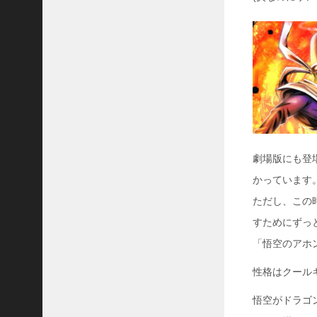
劇場版にも登
かっています
ただし、この
すためにずっ
「悟空のアホ
性格はクール
悟空がドラゴ