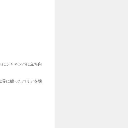
もにジャネンバに立ち向
獄界に纏ったバリアを壊