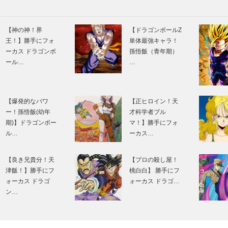
【神の神！界
【ドラゴンボールZ
王！】勝手にフォ
単体最強キャラ！
ーカス ドラゴンボ
孫悟飯（青年期）
ール…
…
【爆発的なパワ
【正ヒロイン！天
ー！孫悟飯(幼年
才科学者ブル
期)】ドラゴンボー
マ！】勝手にフォ
ル…
ーカス…
【良き兄貴分！天
【プロの殺し屋！
津飯！】勝手にフ
桃白白】 勝手にフ
ォーカス ドラゴ
ォーカス ドラゴ…
ン…