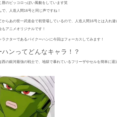
こ唇のピッコロっぽい風貌をしています笑
んで、人造人間16号と同じ声ですね！
てからあの世一武道会で初登場しているので、人造人間16号とは入れ違
会もアニメオリジナルです！
ャラクターであるパイクーハンに今回はフォーカスしてみます！
ーハンってどんなキャラ！？
は西の銀河最強の戦士で、地獄で暴れているフリーザやセルを簡単に退