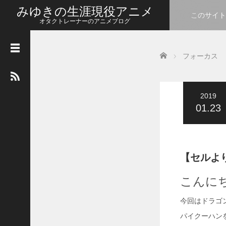
みゆきの生涯現役アニメ
このサイト
オタクトレーナーのアニメブログ
カ
Home
レ
フォーカス
ン
ダ
ー
2019
2026年8月
01.23
月
火
水
木
金
土
日
1
2
3
4
5
6
7
8
9
【セルよ
10
11
12
13
14
15
16
こんに
17
18
19
20
21
22
23
今回はドラゴ
24
25
26
27
28
29
30
パイクーハン