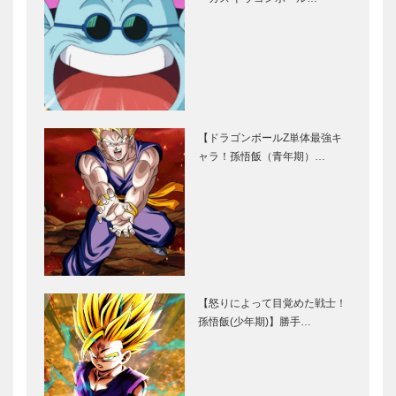
【ドラゴンボールZ単体最強キ
ャラ！孫悟飯（青年期）…
【怒りによって目覚めた戦士！
孫悟飯(少年期)】勝手…