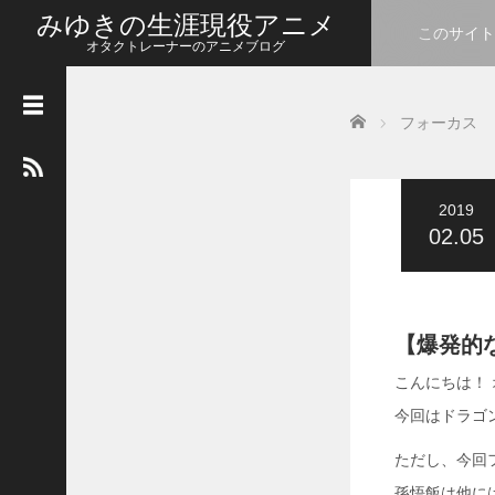
みゆきの生涯現役アニメ
このサイト
オタクトレーナーのアニメブログ
カ
Home
レ
フォーカス
ン
ダ
ー
2019
2026年8月
02.05
月
火
水
木
金
土
日
1
2
3
4
5
6
7
8
9
【爆発的
10
11
12
13
14
15
16
こんにちは！
今回はドラゴ
17
18
19
20
21
22
23
ただし、今回
24
25
26
27
28
29
30
孫悟飯は他に