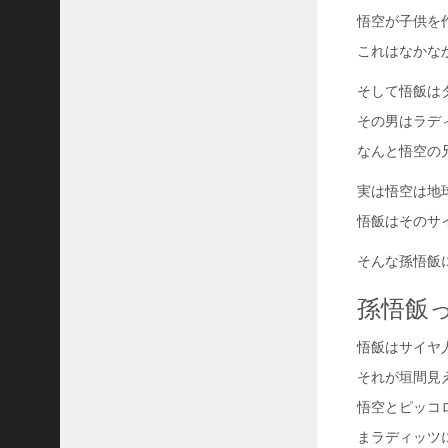
悟空が子供を
これはなかな
そして悟飯は
その男はラデ
なんと悟空の
実は悟空は地
悟飯はそのサ
そんな孫悟飯
孫悟飯
悟飯はサイヤ
それが垣間見
悟空とピッコ
まラディッツ