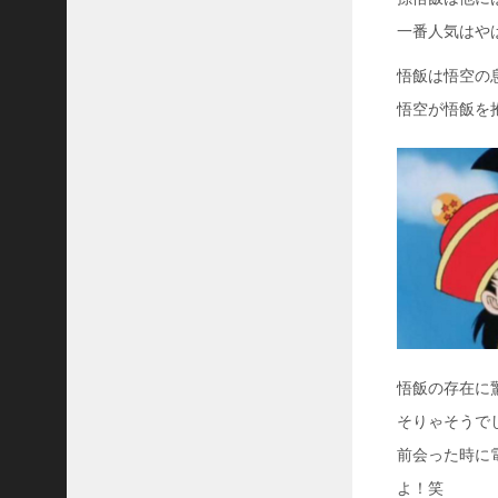
31
一番人気はや
«
悟飯は悟空の
5
月
悟空が悟飯を
悟飯の存在に
そりゃそうで
前会った時に
よ！笑