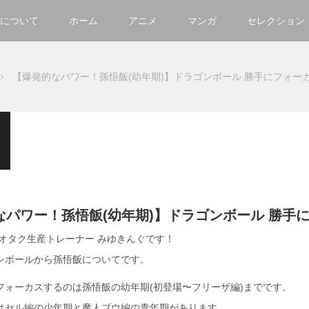
について
ホーム
アニメ
マンガ
セレクション
【爆発的なパワー！孫悟飯(幼年期)】ドラゴンボール 勝手にフォー
なパワー！孫悟飯(幼年期)】ドラゴンボール 勝手
 オタク生産トレーナー みゆきんぐです！
ンボールから孫悟飯についてです。
フォーカスするのは孫悟飯の幼年期(初登場〜フリーザ編)までです。
はセル編の少年期と魔人ブウ編の青年期があります。