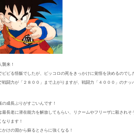
人襲来！
でビビる悟飯でしたが、ピッコロの死をきっかけに覚悟を決めるのでし
で戦闘力が「２８００」まで上がりますが、戦闘力「４０００」のナッ
飯の成長ぶりがすごいんです！
は最長老に潜在能力を解放してもらい、リクームやフリーザに殺されそ
くなります！
にかけの淵から蘇るとさらに強くなる！