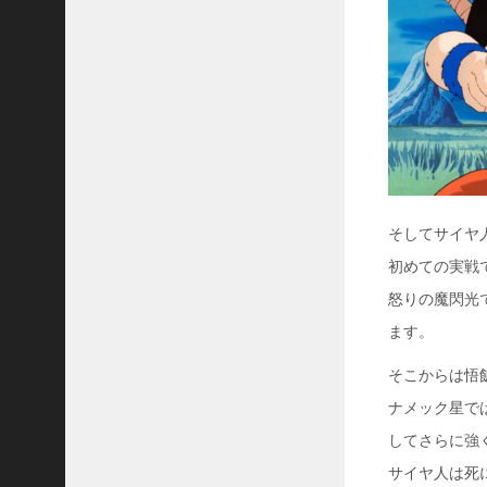
そしてサイヤ
初めての実戦
怒りの魔閃光
ます。
そこからは悟
ナメック星で
してさらに強
サイヤ人は死