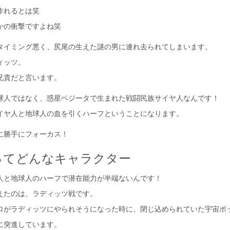
作れるとは笑
かの衝撃ですよね笑
タイミング悪く、尻尾の生えた謎の男に連れ去られてしまいます。
ィッツ。
兄貴だと言います。
球人ではなく、惑星ベジータで生まれた戦闘民族サイヤ人なんです！
イヤ人と地球人の血を引くハーフということになります。
に勝手にフォーカス！
ってどんなキャラクター
人と地球人のハーフで潜在能力が半端ないんです！
えたのは、ラディッツ戦です。
ロがラディッツにやられそうになった時に、閉じ込められていた宇宙ポ
に突進しています。