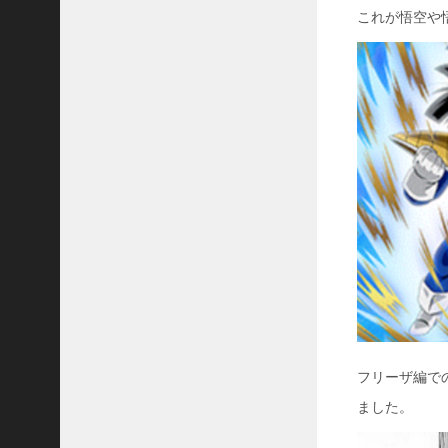
これが悟空や
フリーザ編で
ました。