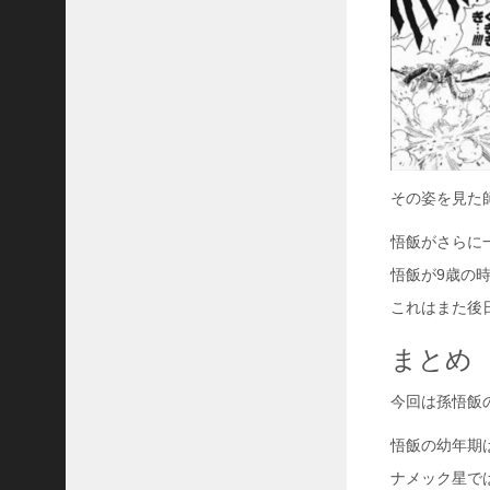
その姿を見た
悟飯がさらに
悟飯が9歳の
これはまた後
まとめ
今回は孫悟飯
悟飯の幼年期
ナメック星で