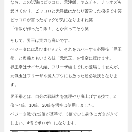
なお、この試験はピッコロ、天津飯、ヤムチャ、チャオズも
受けており、ピッコロと天津飯はかなり苦労した模様です笑
ピッコロが言ったギャグが気になりますね笑
「悟飯が作ったご飯！」とか言ってそう笑
そして、界王は実力も高いです。
ベジータには及びませんが、それをカバーする必殺技「界王
拳」と奥義ともいえる技「元気玉」を悟空に授けます。
界王拳はサイヤ人編、フリーザ編までしか登場しませんが、
元気玉はフリーザや魔人ブウにも放った超必殺技となりま
す。
界王拳とは、自分の戦闘力を無理やり底上げする技で、2
倍〜4倍、10倍、20倍を悟空は使用しました。
ベジータ戦では2倍が基準で、3倍で少し身体にガタがきて
しまい、4倍でボロボロになります。