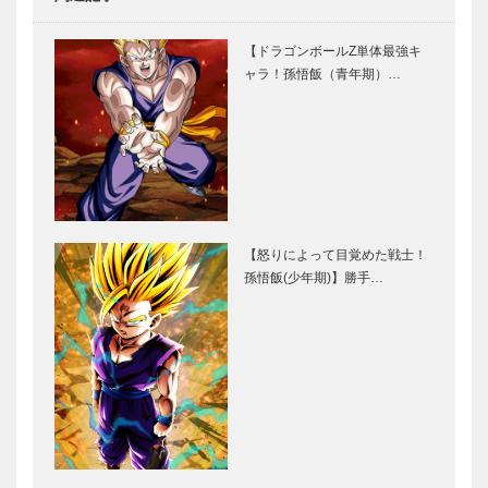
【ドラゴンボールZ単体最強キ
ャラ！孫悟飯（青年期）…
【怒りによって目覚めた戦士！
孫悟飯(少年期)】勝手…