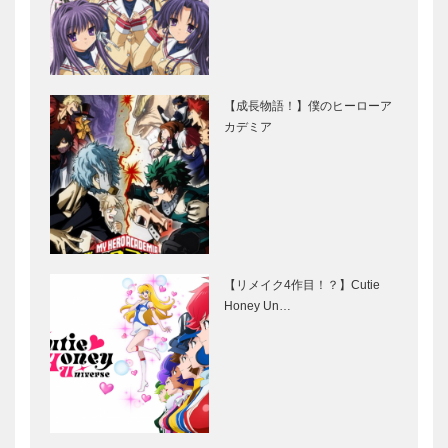
【成長物語！】僕のヒーローア
カデミア
【リメイク4作目！？】Cutie
Honey Un…