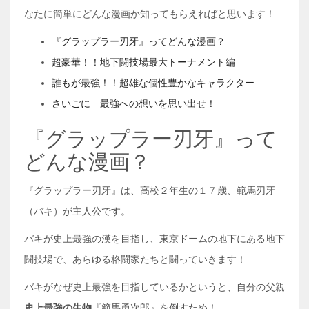
なたに簡単にどんな漫画か知ってもらえればと思います！
『グラップラー刃牙』ってどんな漫画？
超豪華！！地下闘技場最大トーナメント編
誰もが最強！！超雄な個性豊かなキャラクター
さいごに 最強への想いを思い出せ！
『グラップラー刃牙』って
どんな漫画？
『グラップラー刃牙』は、高校２年生の１７歳、範馬刃牙
（バキ）が主人公です。
バキが史上最強の漢を目指し、東京ドームの地下にある地下
闘技場で、あらゆる格闘家たちと闘っていきます！
バキがなぜ史上最強を目指しているかというと、自分の父親
史上最強の生物
『範馬勇次郎』を倒すため！