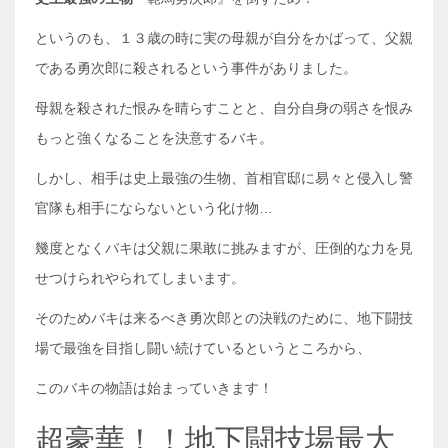
というのも、１３歳の時に実の母親が自分をかばって、父親
である勇次郎に殺されるという事件がありました。
母親を殺された恨みを晴らすことと、自分自身の弱さを恨み
もっと強くなることを決意するバキ。
しかし、相手は史上最強の生物、首相官邸に易々と侵入し警
官隊も相手にならないという化け物…
幾度となくバキは父親に果敢に挑みますが、圧倒的な力を見
せつけられやられてしまいます。
そのためバキは来るべき勇次郎との決戦のために、地下闘技
場で最強を目指し闘い続けているというところから、
このバキの物語は始まっていきます！
超豪華！！地下闘技場最大