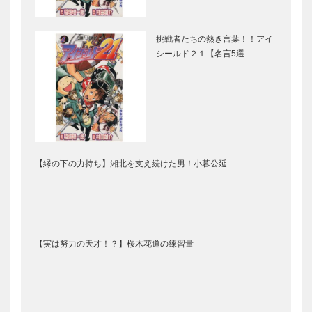
挑戦者たちの熱き言葉！！アイ
シールド２１【名言5選…
【縁の下の力持ち】湘北を支え続けた男！小暮公延
【実は努力の天才！？】桜木花道の練習量