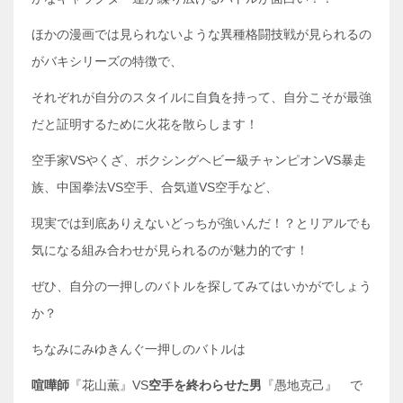
ほかの漫画では見られないような異種格闘技戦が見られるの
がバキシリーズの特徴で、
それぞれが自分のスタイルに自負を持って、自分こそが最強
だと証明するために火花を散らします！
空手家VSやくざ、ボクシングヘビー級チャンピオンVS暴走
族、中国拳法VS空手、合気道VS空手など、
現実では到底ありえないどっちが強いんだ！？とリアルでも
気になる組み合わせが見られるのが魅力的です！
ぜひ、自分の一押しのバトルを探してみてはいかがでしょう
か？
ちなみにみゆきんぐ一押しのバトルは
喧嘩師
『花山薫』VS
空手を終わらせた男
『愚地克己』 で