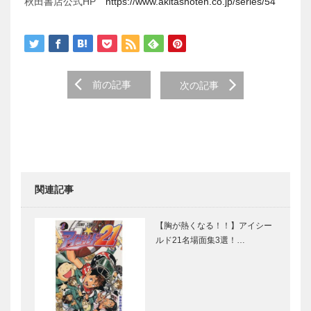
秋田書店公式HP
https://www.akitashoten.co.jp/series/54
前の記事
次の記事
関連記事
【胸が熱くなる！！】アイシー
ルド21名場面集3選！…