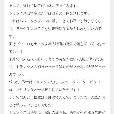
そして、遅れて悟空が地球に戻ってきます。
トランクスは悟空にだけは自分の正体を話します。
これはベジータやブルマに話すことでお互いが気まずくな
り、自分が生まれてこない未来になるかもしれないためで
す。
実はピッコロもナメック星人特有の聴覚で話を聞いていたの
でした！
未来では人造人間というとてつもなく強い2人組が暴れてお
り、トランクスも師匠だった悟飯も歯が立たない状態だった
のでした。
残ったZ戦士はトランクスただ一人で、ベジータ、ピッコ
ロ、クリリンなど全員殺されていたのです！
そしてなんと、悟空は心臓病で死んでしまうため、人造人間
とは戦っていませんでした。
トランクスは悟空に心臓病の薬を私、悟空が生き残る未来だ