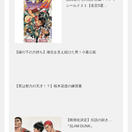
シールド２１【名言5選…
【縁の下の力持ち】湘北を支え続けた男！小暮公延
【実は努力の天才！？】桜木花道の練習量
【映画化決定】伝説の続き…
『SLAM DUNK』