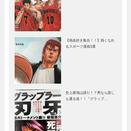
【熱血好き集合！！】熱くなれ
るスポーツ漫画3選
史上最強は誰だ！？男なら誰し
も通る道！！『グラップ…