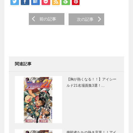
前の記事
次の記事
関連記事
【胸が熱くなる！！】アイシー
ルド21名場面集3選！…
挑戦者たちの熱き言葉！！アイ