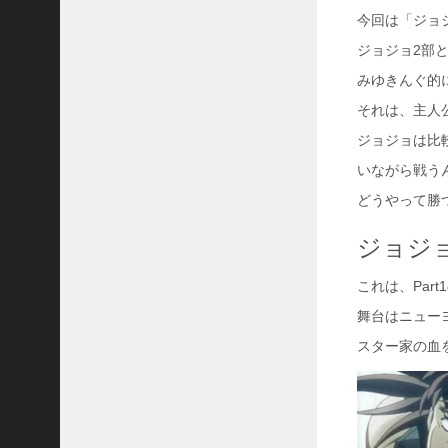
31
今回は「ジョジ
ジョジョ2部
«
5
みゆきんぐ的
月
それは、主人
ジョジョは比
いながら戦う
どうやって勝
ジョジョ
これは、Par
舞台はニュー
スター家の血