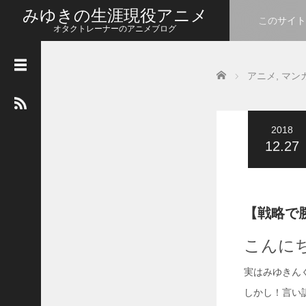
みゆきの生涯現役アニメ
このサイト
オタクトレーナーのアニメブログ
カ
Home
レ
アニメ
,
マン
ン
ダ
ー
2018
2026年8月
12.27
月
火
水
木
金
土
日
1
2
3
4
5
6
7
8
9
【戦略で勝
10
11
12
13
14
15
16
こんに
17
18
19
20
21
22
23
実はみゆきん
24
25
26
27
28
29
30
しかし！言い