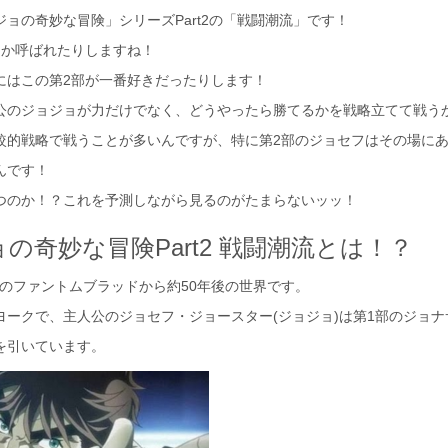
ョの奇妙な冒険」シリーズPart2の「戦闘潮流」です！
とか呼ばれたりしますね！
にはこの第2部が一番好きだったりします！
公のジョジョが力だけでなく、どうやったら勝てるかを戦略立てて戦う
較的戦略で戦うことが多いんですが、特に第2部のジョセフはその場に
んです！
つのか！？これを予測しながら見るのがたまらないッッ！
の奇妙な冒険Part2 戦闘潮流とは！？
t1のファントムブラッドから約50年後の世界です。
ヨークで、主人公のジョセフ・ジョースター(ジョジョ)は第1部のジョ
を引いています。