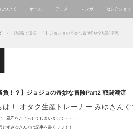
について
ホーム
アニメ
マンガ
セレクション
ガ
【戦略で勝負！？】ジョジョの奇妙な冒険Part2 戦闘潮流
負！？】ジョジョの奇妙な冒険Part2 戦闘潮流
ちは！ オタク生産トレーナー みゆきんぐ
ぐ、風邪をこじらせてしまいまして・・・
訳せずみゆきんぐは記事を書くッッ！！