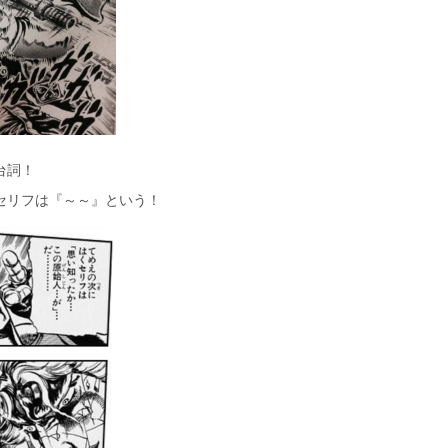
台詞！
セリフは『～～』という！