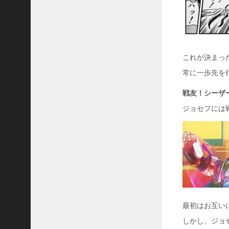
これが決まっ
常に一歩先を
戦友！シーザ
ジョセフには
最初はお互い
しかし、ジョ