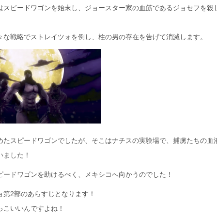
はスピードワゴンを始末し、ジョースター家の血筋であるジョセフを殺
々な戦略でストレイツォを倒し、柱の男の存在を告げて消滅します。
めたスピードワゴンでしたが、そこはナチスの実験場で、捕虜たちの血
いました！
ピードワゴンを助けるべく、メキシコへ向かうのでした！
ョ第2部のあらすじとなります！
っこいいんですよね！