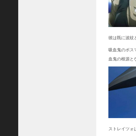
彼は既に波紋
吸血鬼のボス
血鬼の根源と
ストレイツォ