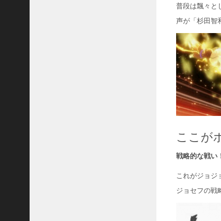
普段は飄々と
声が「杉田智
ここが
戦略的な戦い
これがジョジ
ジョセフの戦