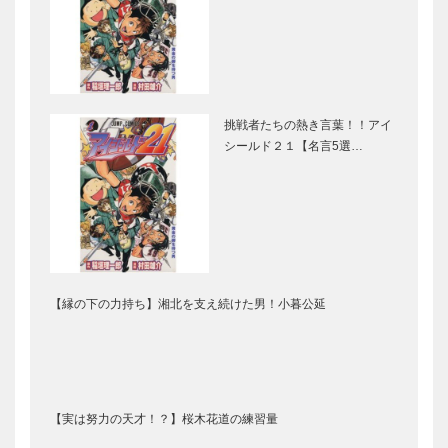
挑戦者たちの熱き言葉！！アイ
シールド２１【名言5選…
【縁の下の力持ち】湘北を支え続けた男！小暮公延
【実は努力の天才！？】桜木花道の練習量