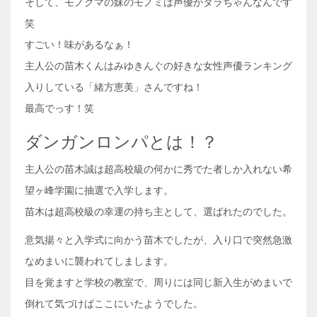
そして、モノクマの妹のモノミは声優がタラちゃんなんです
笑
すごい！味があるなぁ！
主人公の苗木くんはみゆきんぐの好きな女性声優ランキング
入りしている「緒方恵美」さんですね！
最高でっす！笑
ダンガンロンパとは！？
主人公の苗木誠は超高校級の何かに秀でた者しか入れない希
望ヶ峰学園に抽選で入学します。
苗木は超高校級の幸運の持ち主として、選ばれたのでした。
意気揚々と入学式に向かう苗木でしたが、入り口で突然急激
なめまいに襲われてしまします。
目を覚ますと学校の教室で、周りには同じ新入生がめまいで
倒れて気づけばここにいたようでした。