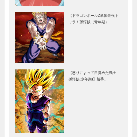
【ドラゴンボールZ単体最強キ
ャラ！孫悟飯（青年期）…
【怒りによって目覚めた戦士！
孫悟飯(少年期)】勝手…