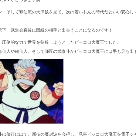
ン、そして鶴仙流の天津飯を見て、次は若いもんの時代だといい安心し
天下一武道会直後に因縁の相手と出会うことになるのです！
、圧倒的な力で世界を征服しようとしたピッコロ大魔王でした。
亀仙人や鶴仙人、そして師匠の武泰斗がピッコロ大魔王には手も足も出
斗は修行に出て、新技の魔封波を会得し、見事ピッコロ大魔王を電子ジ