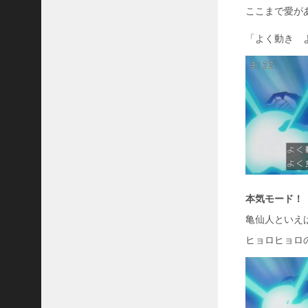
ここまで愛が
「よく動き 
本気モード！
亀仙人といえ
ヒョロヒョロ