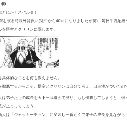
い師
はとにかくスパルタ！
甲羅を寝る時以外背負い(途中から40kgになりましたが笑)、毎日牛乳配
ルを悟空とクリリンに課します。
は具体的なことを何も教えません。
を徹底するからこそ、悟空とクリリンは自分で考え、自主性がついたの
人は弟子たちの成長を天下一武道会で測り、もし優勝してしまうと、強
長が止まってしまう。
仙人は「ジャッキーチュン」に変装し一番近くで弟子の成長を見ながら