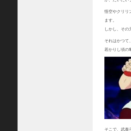
悟空やクリリ
ます。
しかし、その
それはかつて
若かりし頃の
そこで、武泰