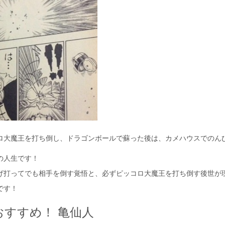
ロ大魔王を打ち倒し、ドラゴンボールで蘇った後は、カメハウスでのん
の人生です！
げ打ってでも相手を倒す覚悟と、必ずピッコロ大魔王を打ち倒す後世が
です！
おすすめ！ 亀仙人