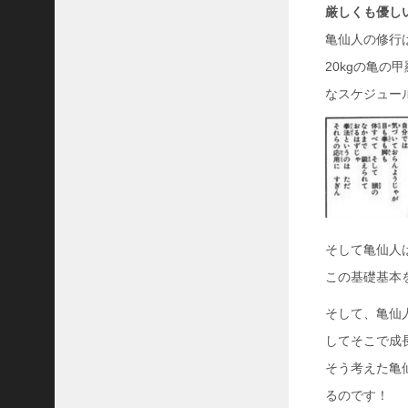
厳しくも優し
亀仙人の修行
20kgの亀の
なスケジュー
そして亀仙人
この基礎基本
そして、亀仙
してそこで成
そう考えた亀
るのです！