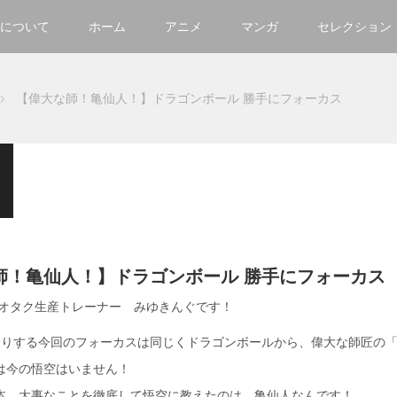
について
ホーム
アニメ
マンガ
セレクション
【偉大な師！亀仙人！】ドラゴンボール 勝手にフォーカス
師！亀仙人！】ドラゴンボール 勝手にフォーカス
 オタク生産トレーナー みゆきんぐです！
送りする今回のフォーカスは同じくドラゴンボールから、偉大な師匠の
は今の悟空はいません！
本、大事なことを徹底して悟空に教えたのは、亀仙人なんです！