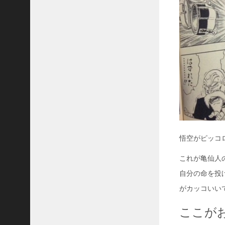
悟空がピッコ
これが亀仙人
自分の命を投
がカッコいい
ここが