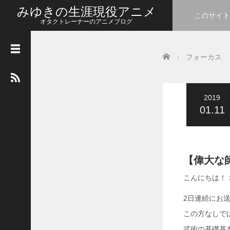
みゆきの生涯現役アニメ
このサイト
オタクトレーナーのアニメブログ
カ
Home
レ
フォーカス
ン
ダ
ー
2019
2026年8月
01.11
月
火
水
木
金
土
日
1
2
3
4
5
6
7
8
9
【偉大な
10
11
12
13
14
15
16
こんにちは！
17
18
19
20
21
22
23
2日連続にお
この方なしで
24
25
26
27
28
29
30
武術の基礎基