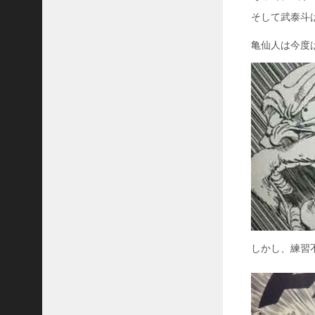
そして武泰斗
亀仙人は今度
しかし、練習