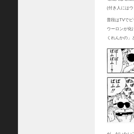
(付き人にはウ
普段はTVで
ウーロンが化
くれんかの」
が、だいたい