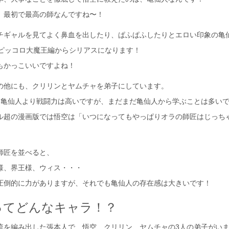
、最初で最高の師なんですね〜！
チギャルを見てよく鼻血を出したり、ぱふぱふしたりとエロい印象の亀
のピッコロ大魔王編からシリアスになります！
もかっこいいですよね！
の他にも、クリリンとヤムチャを弟子にしています。
も亀仙人より戦闘力は高いですが、まだまだ亀仙人から学ぶことは多い
ル超の漫画版では悟空は「いつになってもやっぱりオラの師匠はじっち
師匠を並べると、
様、界王様、ウィス・・・
圧倒的に力がありますが、それでも亀仙人の存在感は大きいです！
ってどんなキャラ！？
流を編み出した張本人で、悟空、クリリン、ヤムチャの3人の弟子がい