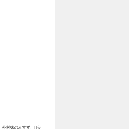
、外村妹のみすず、H妄