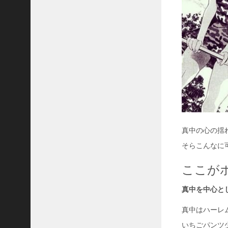
真中の心の揺
そらこんなに
ここがポ
真中を中心と
真中はハーレ
いちごパンツ