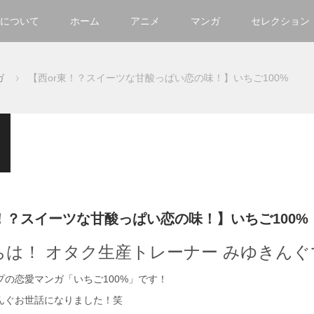
について
ホーム
アニメ
マンガ
セレクション
ガ
【西or東！？スイーツな甘酸っぱい恋の味！】いちご100%
東！？スイーツな甘酸っぱい恋の味！】いちご100%
ちは！ オタク生産トレーナー みゆきんぐ
プの恋愛マンガ「いちご100%」です！
んぐお世話になりました！笑