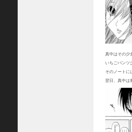
真中はその少
いちごパンツ
そのノートに
翌日、真中は