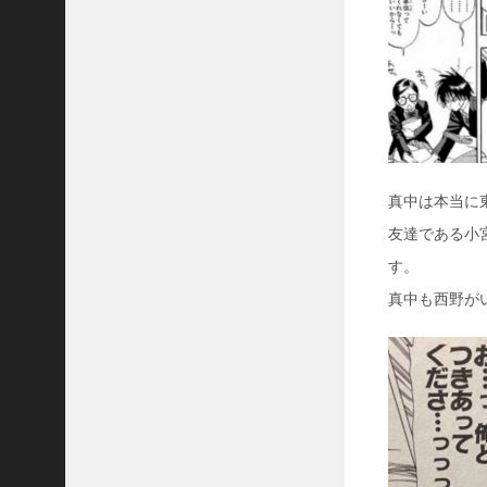
真中は本当に
友達である小
す。
真中も西野が