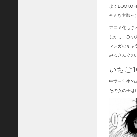
31
よくBOOKO
そんな甘酸っ
«
5
アニメ化もさ
月
しかし、みゆ
マンガのキャ
みゆきんぐの
いちご1
中学三年生の
その女の子は