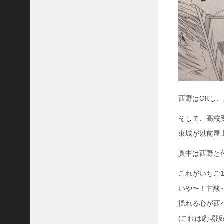
西野はOKし
そして、高校
東城が以前屋
真中は西野と
これがいちご
いや〜！甘酸
揺れる心が西
(これは劇場版