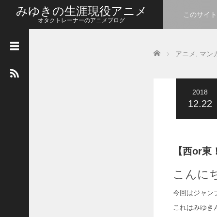
みゆきの生涯現役アニメ
このサイト
オタクトレーナーのアニメブログ
カ
Home
レ
アニメ
,
マン
ン
ダ
ー
2018
2026年8月
12.22
月
火
水
木
金
土
日
1
2
3
4
5
6
7
8
9
【西or
10
11
12
13
14
15
16
こんに
17
18
19
20
21
22
23
今回はジャン
24
25
26
27
28
29
30
これはみゆき