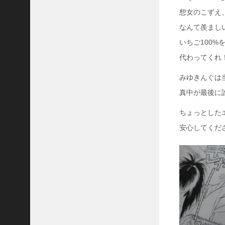
想女のこずえ
なんて羨まし
いちご100
代わってくれ
みゆきんぐは
真中が最後に
ちょっとした
安心してくだ