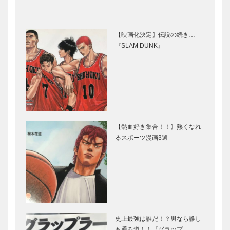
【映画化決定】伝説の続き…
『SLAM DUNK』
【熱血好き集合！！】熱くなれ
るスポーツ漫画3選
史上最強は誰だ！？男なら誰し
も通る道！！『グラップ…