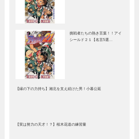
挑戦者たちの熱き言葉！！アイ
シールド２１【名言5選…
【縁の下の力持ち】湘北を支え続けた男！小暮公延
【実は努力の天才！？】桜木花道の練習量