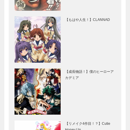
【もはや人生！】CLANNAD
【成長物語！】僕のヒーローア
カデミア
【リメイク4作目！？】Cutie
Honey Un…