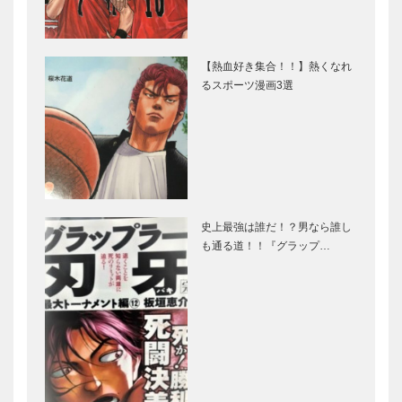
【熱血好き集合！！】熱くなれ
るスポーツ漫画3選
史上最強は誰だ！？男なら誰し
も通る道！！『グラップ…