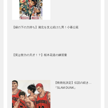
【縁の下の力持ち】湘北を支え続けた男！小暮公延
【実は努力の天才！？】桜木花道の練習量
【映画化決定】伝説の続き…
『SLAM DUNK』