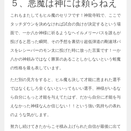
５、悪魔は神には頼らねえ
これもまたしてもヒル魔のセリフです！神龍寺戦で、ここで
タッチダウンを決めなければ試合の負けが決定するという場
面で、一か八か神様に祈るようなヘイルメリーパスを誰もが
投げると思った瞬間、その予想を裏切り超低弾道の剛速球パ
スをレシーバーのモン太に投げた時に放った言葉です！一か
八かの神頼みではなく勝算のあることしかしないという蛭魔
の性格を最も表しています。
ただ別の見方をすると、ヒル魔も決して才能に恵まれた選手
ではなくむしろ全くないといってもいい選手、神様がいるな
ら自分にもっと才能を与えてたはず、だから自分に才能を与
えなかった神様なんか信じない！！という強い気持ちの表れ
のような気がします。
努力し続けてきたからこそ積み上げられた自信が最後に出て