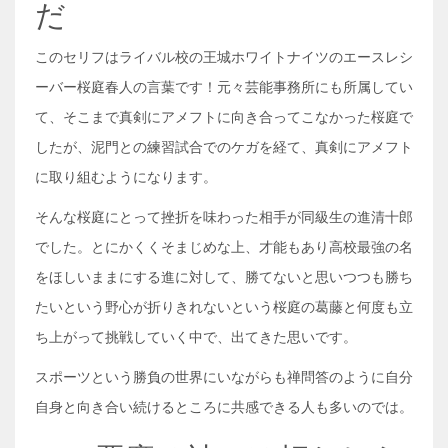
だ
このセリフはライバル校の王城ホワイトナイツのエースレシ
ーバー桜庭春人の言葉です！元々芸能事務所にも所属してい
て、そこまで真剣にアメフトに向き合ってこなかった桜庭で
したが、泥門との練習試合でのケガを経て、真剣にアメフト
に取り組むようになります。
そんな桜庭にとって挫折を味わった相手が同級生の進清十郎
でした。とにかくくそまじめな上、才能もあり高校最強の名
をほしいままにする進に対して、勝てないと思いつつも勝ち
たいという野心が折りきれないという桜庭の葛藤と何度も立
ち上がって挑戦していく中で、出てきた思いです。
スポーツという勝負の世界にいながらも禅問答のように自分
自身と向き合い続けるところに共感できる人も多いのでは。