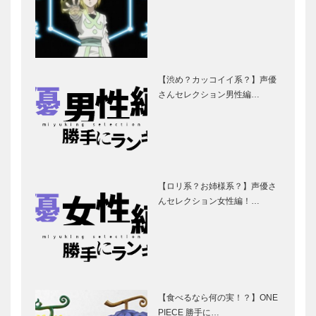
【渋め？カッコイイ系？】声優
さんセレクション男性編…
【ロリ系？お姉様系？】声優さ
んセレクション女性編！…
【食べるなら何の実！？】ONE
PIECE 勝手に…