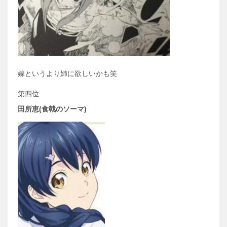
嫁というより姉に欲しいかも笑
第四位
田所恵(食戟のソーマ)